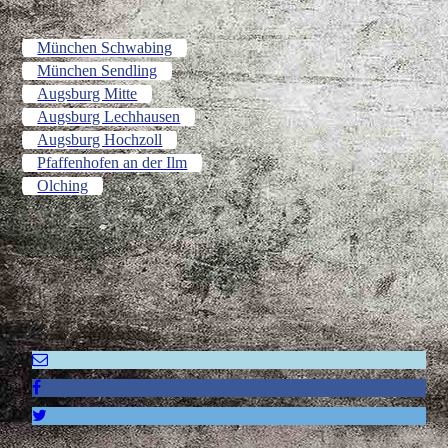
München Schwabing
München Sendling
Augsburg Mitte
Augsburg Lechhausen
Augsburg Hochzoll
Pfaffenhofen an der Ilm
Olching