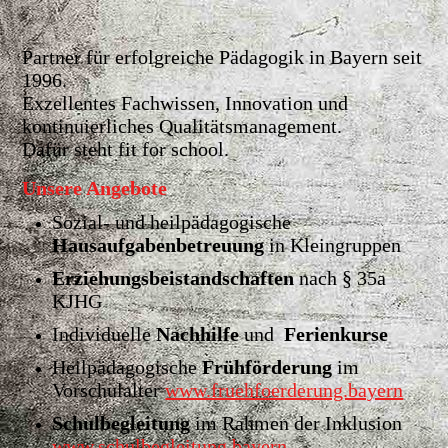
Partner für erfolgreiche Pädagogik in Bayern seit
1996.
Exzellentes Fachwissen, Innovation und
kontinuierliches Qualitätsmanagement.
Dafür steht fit for school.
Unsere Angebote
Sozial- und heilpädagogische
Hausaufgabenbetreuung
in Kleingruppen
Erziehungsbeistandschaften
nach § 35a
KJHG
Individuelle
Nachhilfe
und
Ferienkurse
Heilpädagogische
Frühförderung
im
Vorschulalter
www.fruehfoerderung.bayern
Schulbegleitung
im Rahmen der Inklusion
www.schulbegleitung.bayern