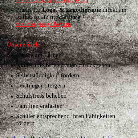
Praxis für
Logo- & Ergotherapie
direkt am
Rathausplatz in Augsburg
www.
logoergo.bayern
Unsere Ziele
Freude am Lernen
Kindern Selbstvertrauen zurückgeben
Selbstständigkeit fördern
Leistungen steigern
Schulstress beheben
Familien entlasten
Schüler entsprechend ihren Fähigkeiten
fördern