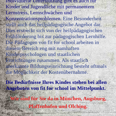
Individuelle Unterstützung gibt es
auch für
Kinder und Jugendliche mit permanentem
Lernstress, Lernschwächen und
Konzentrationsproblemen.
Eine Besonderheit
stellt auch das heilpädagogische Angebot dar.
Dies erstreckt sich von der heilpädagogischen
Frühförderung bis zur pädagogischen Lernhilfe.
Die Pädagogen von fit for school arbeiten in
diesem Bereich eng mit namhaften
Kinderpsychologen und staatlichen
Einrichtungen zusammen. Als staatlich
anerkannte Bildungseinrichtung besteht oftmals
die Möglichkeit der Kostenübernahme.
Die Bedürfnisse Ihres Kindes stehen bei allen
Angeboten von fit for school im Mittelpunkt.
Wir sind für Sie da in München, Augsburg,
Pfaffenhofen und Olching.