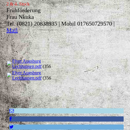
2 & 4. Stock
Frühförderung
Frau Nkuka
Tel. (0821) 20838935 | Mobil 017650729570 |
Mail
Flyer Augsburg
Lechhausen.pdf
(356.46KB)
Flyer Augsburg
Lechhausen.pdf
(356.46KB)