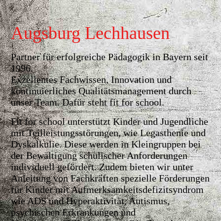
Augsburg Lechhausen
Partner für erfolgreiche Pädagogik in Bayern seit
1996.
Exzellentes Fachwissen, Innovation und
kontinuierliches Qualitätsmanagement durch
unser Team. Dafür steht fit for school.
Fit for school unterstützt Kinder und Jugendliche
mit Teilleistungsstörungen, wie Legasthenie und
Dyskalkulie. Diese werden in Kleingruppen bei
der Bewältigung schulischer Anforderungen
individuell gefördert. Zudem bieten wir unter
Anleitung von Fachkräften spezielle Förderungen
für Kinder mit Aufmerksamkeitsdefizitsyndrom
wie ADS und Hyperaktivität, Autismus,
psychischen Erkrankungen und