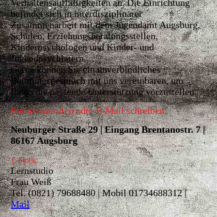
Verhaltensauffälligkeiten an. Die Einrichtung
befindet sich in interdisziplinärer
Zusammenarbeit mit dem Jugendamt Augsburg,
Schulen, Erziehungsberatungsstellen,
Kinderpsychologen und Kinder- und
Jugendpsychiatern.
Gerne können Sie ein unverbindliches
Beratungsgespräch mit uns vereinbaren, um
Ihnen die passende Unterstützung vorzustellen.
Einfach anrufen oder E-Mail schreiben.
Neuburger Straße 29 | Eingang Brentanostr. 7 |
86167 Augsburg
1. Stock:
Lernstudio
Frau Weiß
Tel. (0821) 79688480 | Mobil 01734688312 |
Mail